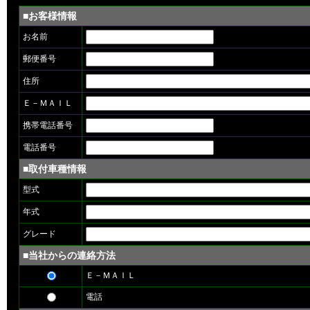
■お客様情報
お名前
郵便番号
住所
Ｅ－ＭＡＩＬ
携帯電話番号
電話番号
■取付車種情報
型式
年式
グレード
■当社からの連絡方法
Ｅ－ＭＡＩＬ
電話