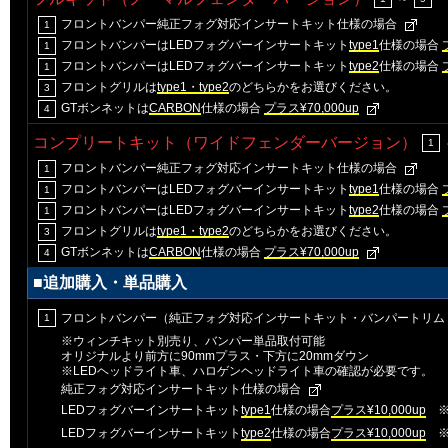
フロントバンパー純正フォグ対応インサートキット仕様の場合
1
フロントバンパーはLEDフォグバーインサートキット
type1
仕様の場合
1
フロントバンパーはLEDフォグバーインサートキット
type2
仕様の場合
1
フロントグリルは
type1・type2
のどちらかをお選びください。
3
GTボンネットは
CARBON
仕様の場合
プラス¥70,000up
4
コンプリートキット（ワイドフェンダーバージョン）
1
フロントバンパー純正フォグ対応インサートキット仕様の場合
1
フロントバンパーはLEDフォグバーインサートキット
type1
仕様の場合
1
フロントバンパーはLEDフォグバーインサートキット
type2
仕様の場合
1
フロントグリルは
type1・type2
のどちらかをお選びください。
3
GTボンネットは
CARBON
仕様の場合
プラス¥70,000up
4
■追加購入・単品購入
フロントバンパー（純正フォグ対応インサートキット・バンパートリム
1
※ウィンチキット別売り、バンパー単品取付可能
オリジナルより前方に90mmプラス・下方に20mmダウン
※LEDヘッドライト車、ハロゲンヘッドライト車の確認が必要です。
純正フォグ対応インサートキット仕様の場合
LEDフォグバーインサートキット
type1
仕様の場合
プラス¥10,000up
※
LEDフォグバーインサートキット
type2
仕様の場合
プラス¥10,000up
※