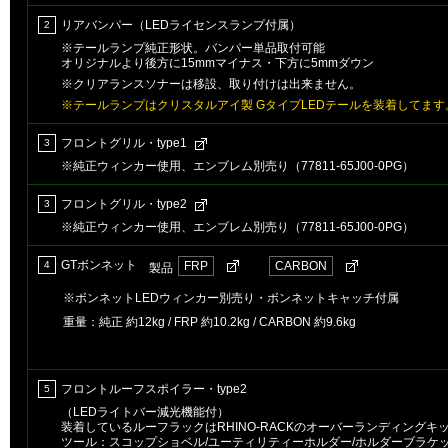
リアバンパー（LEDライセンスランプ付属）
2
※テールランプ純正形状。バンパー単品取付可能
オリジナルより後方に15mmマイナス・下方に5mmダウン
※クリアランスソナーは移設、取り付けは出来ません。
※テールランプはクリスタルアイ製 GタイプLEDテールを装着してます
フロントグリル・type1
3
※純正ウィンカー使用、エンブレム別売り（77811-65J00-0PG）
フロントグリル・type2
3
※純正ウィンカー使用、エンブレム別売り（77811-65J00-0PG）
GTボンネット
4
FRP
CARBON
製品
※ボンネットLEDウィンカー別売り・ボンネットキャッチ付属
重量：純正 約12kg / FRP 約10.2kg / CARBON 約9.6kg
フロントルーフスポイラー・type2
5
（LEDライトバー減光機能付）
装着しているルーフラックはRHINO-RACKのオーバーランディングキッ
ツール：スコップショベル/ユーティリティーホルダー/ホルダーブラケ