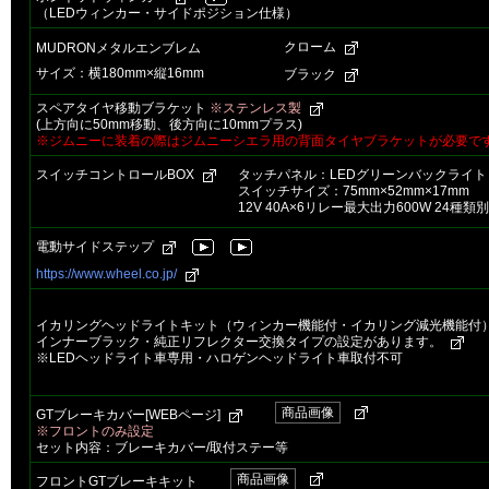
（LEDウィンカー・サイドポジション仕様）
クローム
MUDRONメタルエンブレム
サイズ：横180mm×縦16mm
ブラック
スペアタイヤ移動ブラケット
※ステンレス製
(上方向に50mm移動、後方向に10mmプラス)
※ジムニーに装着の際はジムニーシエラ用の背面タイヤブラケットが必要です。品番
スイッチコントロールBOX
タッチパネル：LEDグリーンバックライト
スイッチサイズ：75mm×52mm×17mm
12V 40A×6リレー最大出力600W 24種
電動サイドステップ
https://www.wheel.co.jp/
イカリングヘッドライトキット（ウィンカー機能付・イカリング減光機能付
インナーブラック・純正リフレクター交換タイプの設定があります。
※LEDヘッドライト車専用・ハロゲンヘッドライト車取付不可
商品画像
GTブレーキカバー[WEBページ]
※フロントのみ設定
セット内容：ブレーキカバー/取付ステー等
商品画像
フロントGTブレーキキット