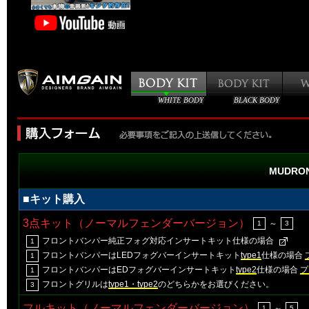
WHITE BODY
BLACK BODY
MUDRON
■キット購入
3点キット（ノーマルフェンダーバージョン）
～
1
3
フロントバンパー純正フォグ対応インサートキット仕様の場合
1
フロントバンパーはLEDフォグバーインサートキット
type1
仕様の場合
1
フロントバンパーはEDフォグバーインサートキット
type2
仕様の場合
プ
1
フロントグリルは
type1・type2
のどちらかをお選びください。
3
フルキット（ノーマルフェンダーバージョン）
～
1
5