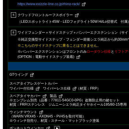
https://www.exizzle-line.co.jp/rhino-rack/
クワッドフロントルーフスポイラー
5
（LEDスポットライト45W・LEDフォグライト50W Hi/Lo切替式 付属
ワイドフェンダー＋サイドステップ＋バンパーエクステンション（サイ
6
※純正交換型サイドステップ・フェンダー前後シエラ純正から約30mm
※こちらのサイドステップに乗ることはできません。
※バンパーエクステンションはフロントのみ
ローダウン仕様
と
リフトア
(OPTION：電動サイドステップ装着)
GTウイング
スペアタイアレスゲートカバー
ワイパー付仕様
ワイパーレス仕様
（材質：FRP）
スペアタイヤカバー
製品
※エンブレム別売（品番：77811-54GC0-0PG）盗難防止用の鍵セット
材質：FRP/ステンレス ジムニーシエラ純正タイヤホイール195/80-15専用
ウィンチマウント
（WARN VRX45・AXON45・PV45を取付可能）
※ウィンチ別売り、材質：スチール・マットブラック塗装
ボンネットウィンカー