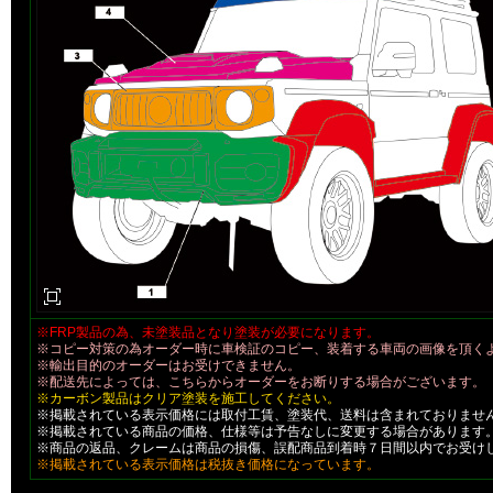
※FRP製品の為、未塗装品となり塗装が必要になります。
※コピー対策の為オーダー時に車検証のコピー、装着する車両の画像を頂く
※輸出目的のオーダーはお受けできません。
※配送先によっては、こちらからオーダーをお断りする場合がございます。
※カーボン製品はクリア塗装を施工してください。
※掲載されている表示価格には取付工賃、塗装代、送料は含まれておりませ
※掲載されている商品の価格、仕様等は予告なしに変更する場合があります
※商品の返品、クレームは商品の損傷、誤配商品到着時７日間以内でお受け
※掲載されている表示価格は税抜き価格になっています。